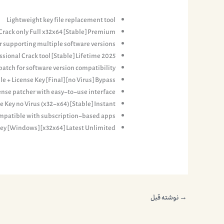
Lightweight key file replacement tool
rack only Full x32x64 [Stable] Premium
 supporting multiple software versions
sional Crack tool [Stable] Lifetime 2025
patch for software version compatibility
 + License Key [Final] [no Virus] Bypass
nse patcher with easy-to-use interface
 Key no Virus (x32-x64) [Stable] Instant
ompatible with subscription-based apps
ey [Windows] [x32x64] Latest Unlimited
→
نوشته قبل