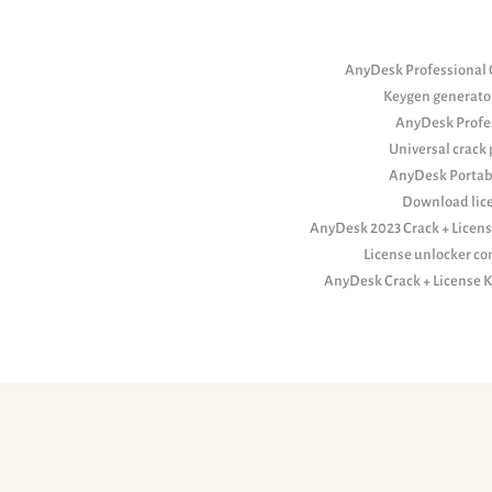
AnyDesk Professional C
Keygen generator
AnyDesk Profes
Universal crack 
AnyDesk Portable
Download lice
AnyDesk 2023 Crack + License
License unlocker c
AnyDesk Crack + License K