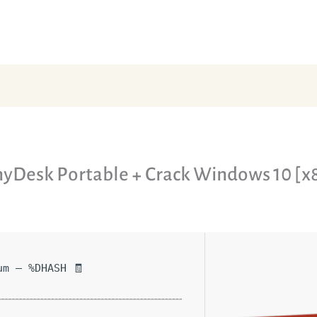
yDesk Portable + Crack Windows 10 [
🧾 Hash-sum — %DHASH%