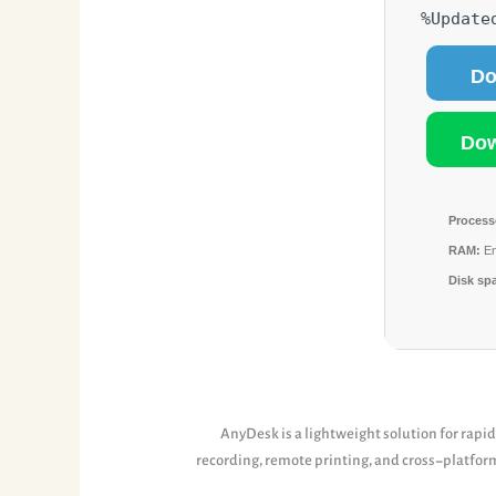
Do
Process
RAM:
En
Disk sp
AnyDesk is a lightweight solution for rapid
recording, remote printing, and cross-platform