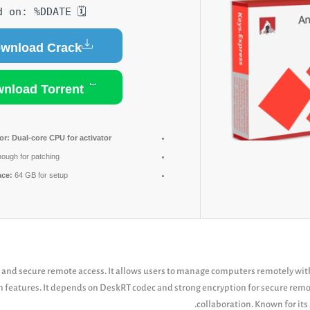
🗓 Updated on: %DDATE%
wnload Crack
Download Torrent
or:
Dual-core CPU for activator
ough for patching
ace:
64 GB for setup
 and secure remote access. It allows users to manage computers remotely with m
 features. It depends on DeskRT codec and strong encryption for secure remot
collaboration. Known for its