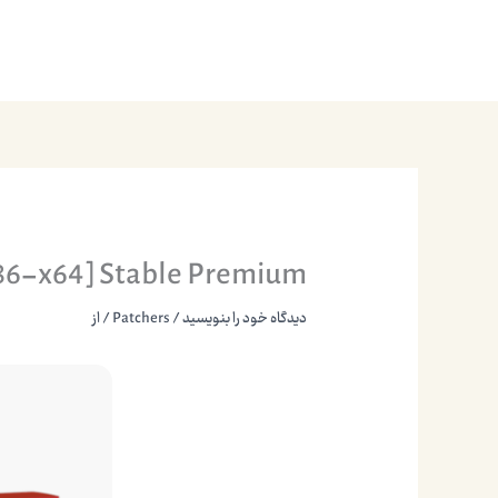
رش
ه
صفحه اصلی
خدمات ما
درباره ما
تماس با ما
حتوا
x86-x64] Stable Premium
دیدگاه‌ خود را بنویسید
/
Patchers
/ از